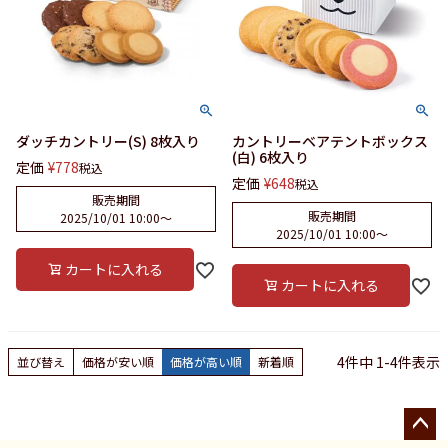
ダッチカントリー(S) 8枚入り
カントリーベアテントボックス
(白) 6枚入り
定価
¥
778
税込
定価
¥
648
税込
販売期間
販売期間
2025/10/01 10:00
〜
2025/10/01 10:00
〜
カートに入れる
カートに入れる
4
件中
1
-
4
件表示
並び替え
価格が安い順
価格が高い順
新着順