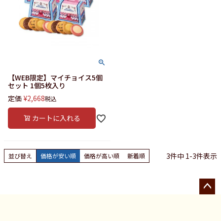
【WEB限定】マイチョイス5個
セット 1個5枚入り
定価
¥
2,668
税込
カートに入れる
3
件中
1
-
3
件表示
並び替え
価格が安い順
価格が高い順
新着順
ペー
ジト
ップ