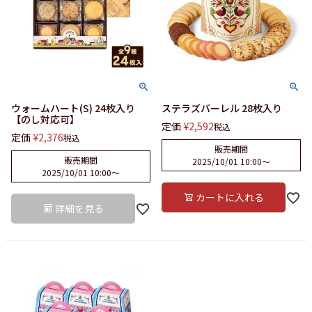
ウォームハート(S) 24枚入り
ステラズバーレル 28枚入り
【のし対応可】
定価
¥
2,592
税込
定価
¥
2,376
税込
販売期間
販売期間
2025/10/01 10:00
〜
2025/10/01 10:00
〜
カートに入れる
詳細を見る