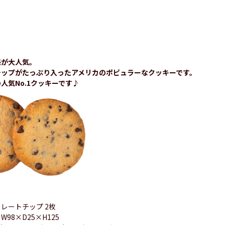
感が大人気。
チップがたっぷり入ったアメリカのポピュラーなクッキーです。
人気No.1クッキーです♪
レートチップ 2枚
98×D25×H125