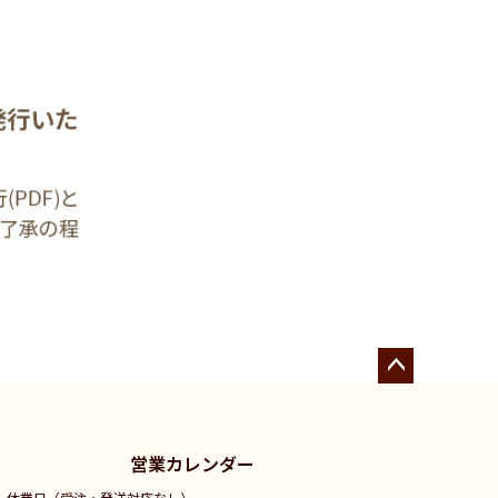
ペー
ジト
ップ
営業カレンダー
へ
休業日（受注・発送対応なし）