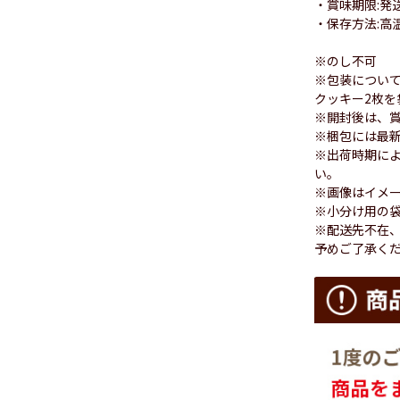
・賞味期限:発
・保存方法:高
※のし不可
※包装につい
クッキー2枚を
※開封後は、
※梱包には最
※出荷時期に
い。
※画像はイメ
※小分け用の
※配送先不在
予めご了承く